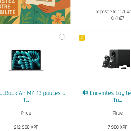
Déposée le 10/04
à 4h27
2
acBook Air M4 13 pouces à
🔊 Enceintes Logite
T...
Ta...
Pirae
Pirae
212 900 XPF
7 900 XPF