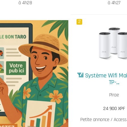
à 4h28
à 4h27
2
📶 Système Wifi Ma
TP-...
Pirae
24 900 XPF
Petite annonce / Accesso