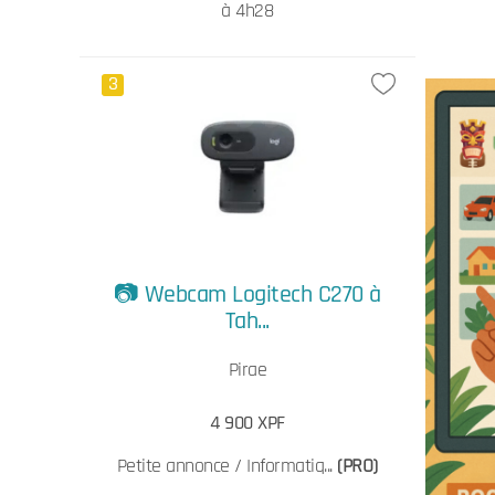
à 4h28
3
📷 Webcam Logitech C270 à
Tah...
Pirae
4 900 XPF
Petite annonce / Informatiq...
(PRO)