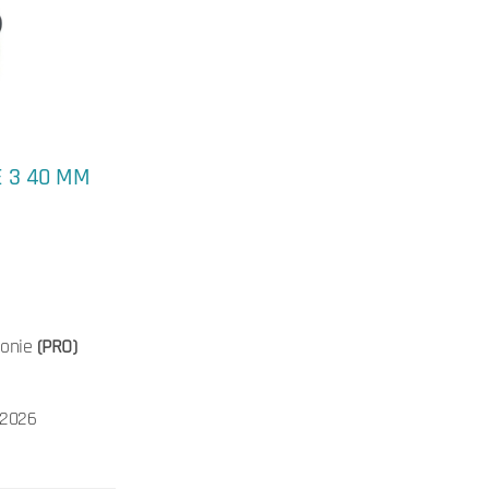
E 3 40 MM
honie
(PRO)
/2026