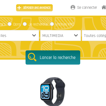
Se connecter
DÉPOSER UNE ANNONCE
rocs
Dons
Je recherche
Vitrines PRO
Lancer la recherche