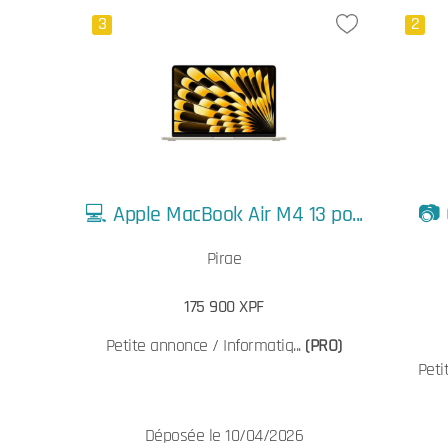
3
2
💻 Apple MacBook Air M4 13 po...
📷 
Pirae
175 900 XPF
Petite annonce / Informatiq...
(PRO)
Peti
Déposée le 10/04/2026