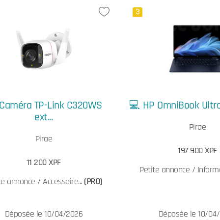
3
Caméra TP-Link C320WS
💻 HP OmniBook Ultra F
ext...
Pirae
Pirae
197 900 XPF
11 200 XPF
Petite annonce / Informa
te annonce / Accessoire...
(PRO)
Déposée le 10/04/2026
Déposée le 10/04