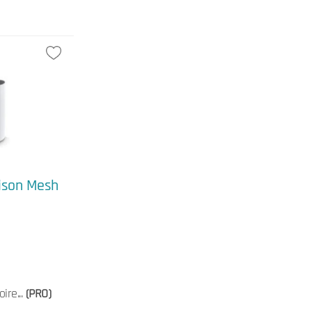
ison Mesh
ire...
(PRO)