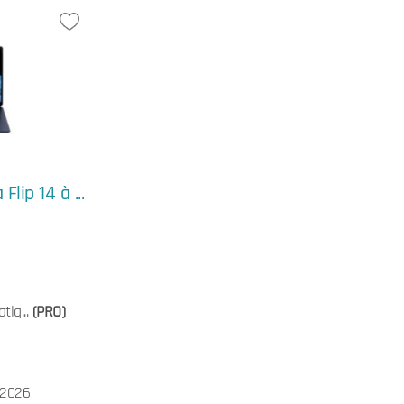
lip 14 à ...
tiq...
(PRO)
/2026