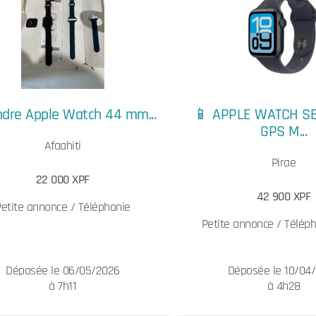
ndre Apple Watch 44 mm...
📱 APPLE WATCH S
GPS M...
Afaahiti
Pirae
22 000 XPF
42 900 XPF
Petite annonce / Téléphonie
Petite annonce / Télép
Déposée le 06/05/2026
Déposée le 10/04
à 7h11
à 4h28