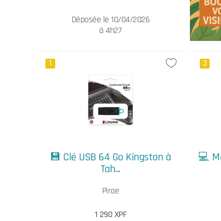
Déposée le 10/04/2026
à 4h27
1
3
💾 Clé USB 64 Go Kingston à
💻 M
Tah...
Pirae
1 290 XPF