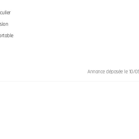
culier
sion
ortable
Annonce déposée
le 10/0