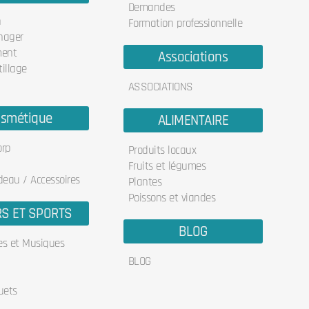
Demandes
n
Formation professionnelle
nager
ent
Associations
illage
ASSOCIATIONS
smétique
ALIMENTAIRE
orp
Produits locaux
Fruits et légumes
deau / Accessoires
Plantes
Poissons et viandes
RS ET SPORTS
BLOG
res et Musiques
BLOG
uets