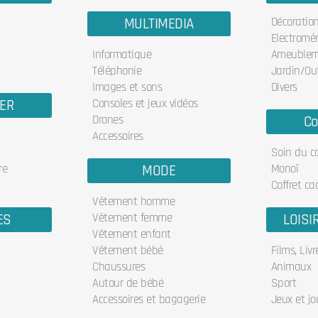
MULTIMEDIA
Décoratio
Electromé
Informatique
Ameublem
Téléphonie
Jardin/Out
Images et sons
Divers
IER
Consoles et jeux vidéos
Drones
Co
Accessoires
Soin du c
re
MODE
Monoï
Coffret ca
Vêtement homme
ES
Vêtement femme
LOISI
Vêtement enfant
Vêtement bébé
Films, Liv
Chaussures
Animaux
Autour de bébé
Sport
Accessoires et bagagerie
Jeux et jo