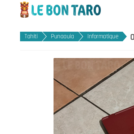
O
Tahiti
Punaauia
Informatique