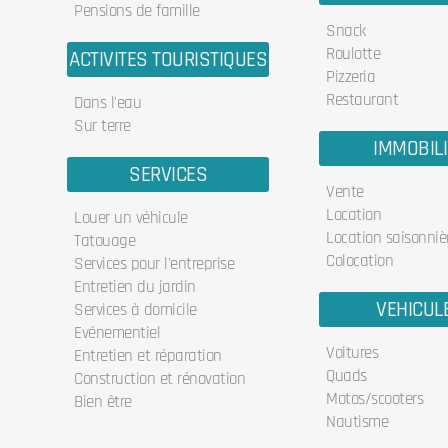
Pensions de famille
Snack
Roulotte
ACTIVITES TOURISTIQUES
Pizzeria
Restaurant
Dans l'eau
Sur terre
IMMOBIL
SERVICES
Vente
Location
Louer un véhicule
Location saisonniè
Tatouage
Colocation
Services pour l'entreprise
Entretien du jardin
VEHICUL
Services à domicile
Evénementiel
Voitures
Entretien et réparation
Quads
Construction et rénovation
Motos/scooters
Bien être
Nautisme