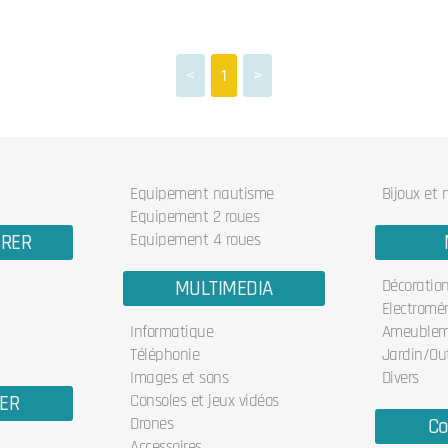
<
1
>
Equipement nautisme
Bijoux et
Equipement 2 roues
URER
Equipement 4 roues
MULTIMEDIA
Décoratio
Electromé
Informatique
Ameublem
Téléphonie
Jardin/Out
Images et sons
Divers
IER
Consoles et jeux vidéos
Drones
Co
Accessoires