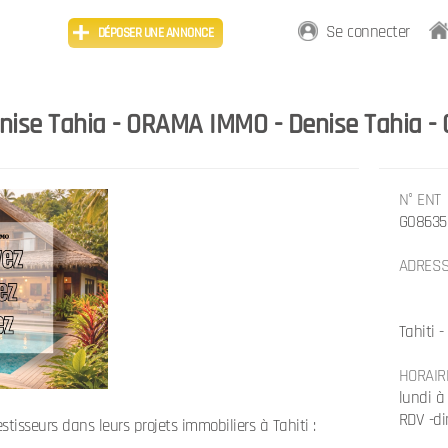
Se connecter
DÉPOSER UNE ANNONCE
nise Tahia - ORAMA IMMO
-
Denise Tahia 
N° ENT
G08635
ADRES
Tahiti 
HORAIR
lundi à
RDV -d
tisseurs dans leurs projets immobiliers à Tahiti :