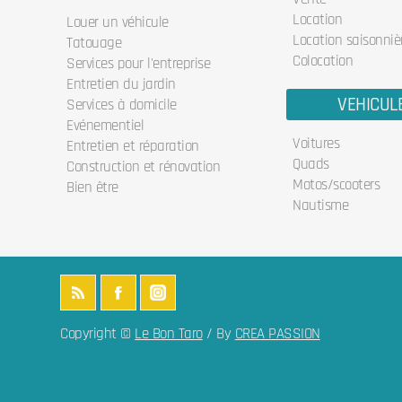
Location
Louer un véhicule
Location saisonniè
Tatouage
Colocation
Services pour l'entreprise
Entretien du jardin
VEHICUL
Services à domicile
Evénementiel
Voitures
Entretien et réparation
Quads
Construction et rénovation
Motos/scooters
Bien être
Nautisme
Copyright ©
Le Bon Taro
/ By
CREA PASSION