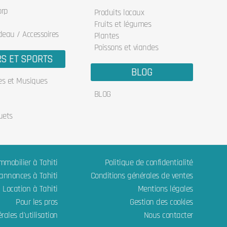
orp
Produits locaux
Fruits et légumes
deau / Accessoires
Plantes
Poissons et viandes
RS ET SPORTS
BLOG
res et Musiques
BLOG
uets
mmobilier à Tahiti
Politique de confidentialité
 annonces à Tahiti
Conditions générales de ventes
Location à Tahiti
Mentions légales
Pour les pros
Gestion des cookies
rales d'utilisation
Nous contacter