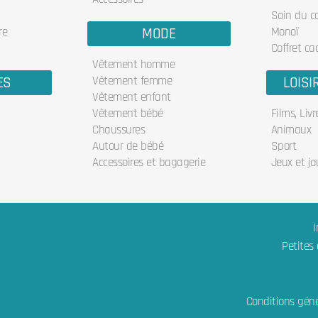
Soin du c
re
MODE
Monoï
Coffret ca
Vêtement homme
ES
Vêtement femme
LOISI
Vêtement enfant
Vêtement bébé
Films, Liv
Chaussures
Animaux
Autour de bébé
Sport
Accessoires et bagagerie
Jeux et jo
I
Petites
Conditions géné