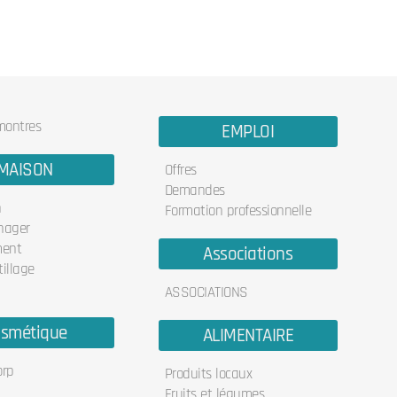
 montres
EMPLOI
MAISON
Offres
Demandes
n
Formation professionnelle
nager
ent
Associations
illage
ASSOCIATIONS
smétique
ALIMENTAIRE
orp
Produits locaux
Fruits et légumes