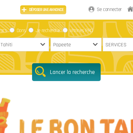
Se connecter
DÉPOSER UNE ANNONCE
rocs
Dons
Je recherche
Vitrines PRO
Lancer la recherche