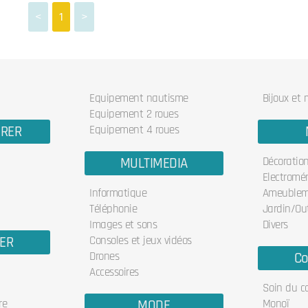
<
1
>
Equipement nautisme
Bijoux et
Equipement 2 roues
URER
Equipement 4 roues
MULTIMEDIA
Décoratio
Electromé
Informatique
Ameublem
Téléphonie
Jardin/Out
Images et sons
Divers
IER
Consoles et jeux vidéos
Drones
Co
Accessoires
Soin du c
re
MODE
Monoï