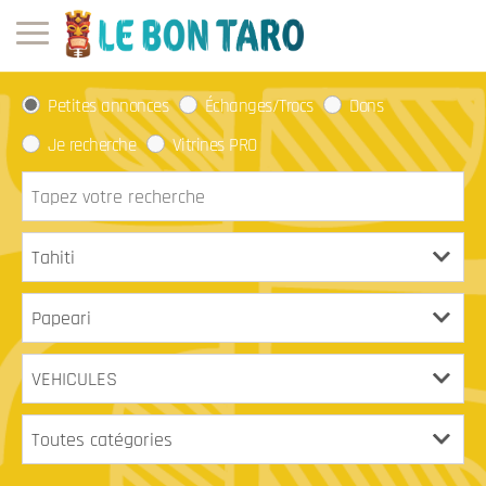
Petites annonces
Échanges/Trocs
Dons
Je recherche
Vitrines PRO