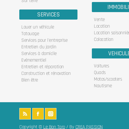
Sur terre
IMMOBIL
SERVICES
Vente
Location
Louer un véhicule
Location saisonniè
Tatouage
Colocation
Services pour l'entreprise
Entretien du jardin
VEHICUL
Services à domicile
Evénementiel
Voitures
Entretien et réparation
Quads
Construction et rénovation
Motos/scooters
Bien être
Nautisme
Copyright ©
Le Bon Taro
/ By
CREA PASSION