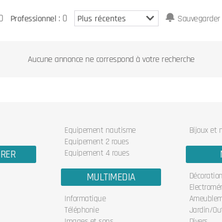
0
: 0
Professionnel
Sauvegarder 
Aucune annonce ne correspond à votre recherche
Equipement nautisme
Bijoux et
Equipement 2 roues
URER
Equipement 4 roues
MULTIMEDIA
Décoratio
Electromé
Informatique
Ameublem
Téléphonie
Jardin/Out
Images et sons
Divers