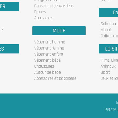
IER
Consoles et jeux vidéos
Drones
Co
Accessoires
Soin du c
re
MODE
Monoï
Coffret ca
Vêtement homme
ES
Vêtement femme
LOISI
Vêtement enfant
Vêtement bébé
Films, Liv
Chaussures
Animaux
Autour de bébé
Sport
Accessoires et bagagerie
Jeux et jo
I
Petites