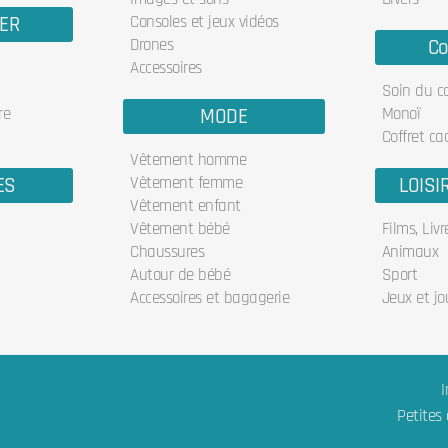
IER
Consoles et jeux vidéos
Drones
Co
Accessoires
Soin du c
re
MODE
Monoï
Coffret ca
Vêtement homme
ES
Vêtement femme
LOISI
Vêtement enfant
Vêtement bébé
Films, Liv
Chaussures
Animaux
Autour de bébé
Sport
Accessoires et bagagerie
Jeux et jo
I
Petites