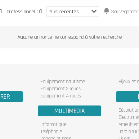
0
: 0
Professionnel
Sauvegarder 
Aucune annonce ne correspond à votre recherche
Equipement nautisme
Bijoux et
Equipement 2 roues
URER
Equipement 4 roues
MULTIMEDIA
Décoratio
Electromé
Informatique
Ameublem
Téléphonie
Jardin/Out
Images et sons
Divers