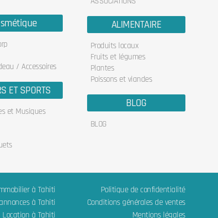
ASSOCIATIONS
smétique
ALIMENTAIRE
orp
Produits locaux
Fruits et légumes
deau / Accessoires
Plantes
Poissons et viandes
RS ET SPORTS
BLOG
res et Musiques
BLOG
uets
mmobilier à Tahiti
Politique de confidentialité
 annonces à Tahiti
Conditions générales de ventes
Location à Tahiti
Mentions légales