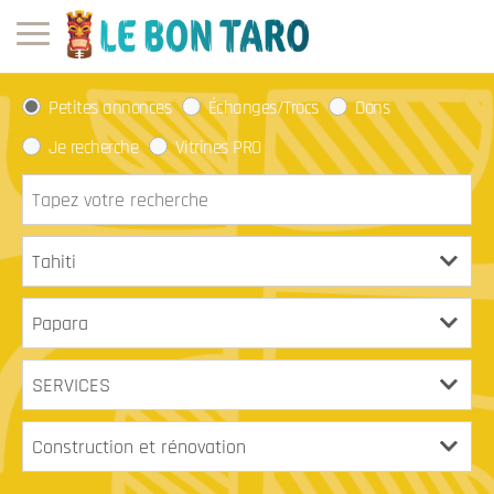
Petites annonces
Échanges/Trocs
Dons
Je recherche
Vitrines PRO