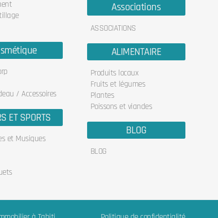
ent
Associations
illage
ASSOCIATIONS
smétique
ALIMENTAIRE
orp
Produits locaux
Fruits et légumes
deau / Accessoires
Plantes
Poissons et viandes
RS ET SPORTS
BLOG
res et Musiques
BLOG
uets
mmobilier à Tahiti
Politique de confidentialité