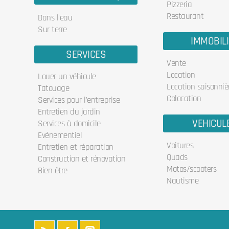
Pizzeria
Restaurant
Dans l'eau
Sur terre
IMMOBIL
SERVICES
Vente
Location
Louer un véhicule
Location saisonniè
Tatouage
Colocation
Services pour l'entreprise
Entretien du jardin
VEHICUL
Services à domicile
Evénementiel
Voitures
Entretien et réparation
Quads
Construction et rénovation
Motos/scooters
Bien être
Nautisme