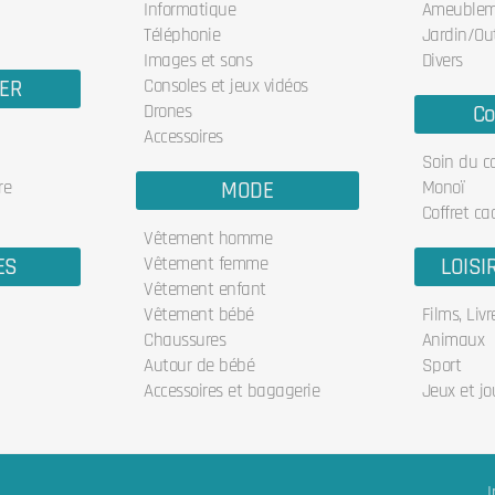
Informatique
Ameublem
Téléphonie
Jardin/Out
Images et sons
Divers
IER
Consoles et jeux vidéos
Drones
Co
Accessoires
Soin du c
re
MODE
Monoï
Coffret ca
Vêtement homme
ES
Vêtement femme
LOISI
Vêtement enfant
Vêtement bébé
Films, Liv
Chaussures
Animaux
Autour de bébé
Sport
Accessoires et bagagerie
Jeux et jo
I