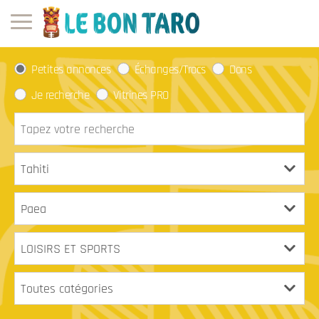
Petites annonces
Échanges/Trocs
Dons
Je recherche
Vitrines PRO