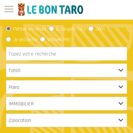
Petites annonces
Échanges/Trocs
Dons
Je recherche
Vitrines PRO