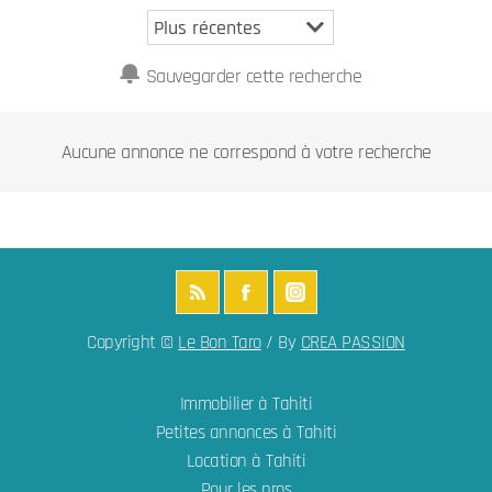
Sauvegarder cette recherche
Aucune annonce ne correspond à votre recherche
Copyright ©
Le Bon Taro
/ By
CREA PASSION
Immobilier à Tahiti
Petites annonces à Tahiti
Location à Tahiti
Pour les pros