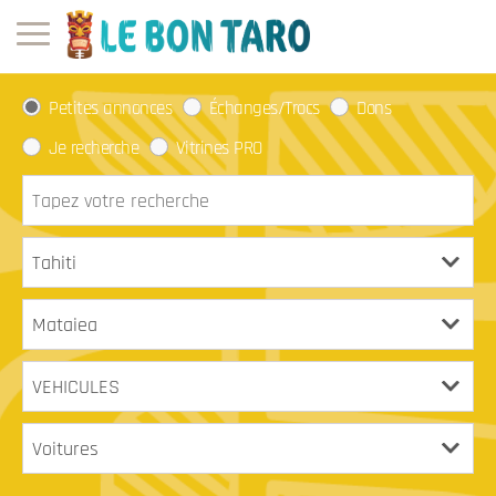
Petites annonces
Échanges/Trocs
Dons
Je recherche
Vitrines PRO