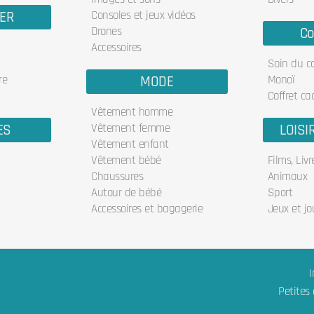
IER
Consoles et jeux vidéos
Drones
Co
Accessoires
Soin du c
re
MODE
Monoï
Coffret ca
Vêtement homme
ES
Vêtement femme
LOISI
Vêtement enfant
Vêtement bébé
Films, Liv
Chaussures
Animaux
Autour de bébé
Sport
Accessoires et bagagerie
Jeux et jo
I
Petites