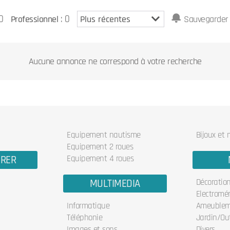
0
: 0
Professionnel
Sauvegarder 
Aucune annonce ne correspond à votre recherche
Equipement nautisme
Bijoux et
Equipement 2 roues
URER
Equipement 4 roues
MULTIMEDIA
Décoratio
Electromé
Informatique
Ameublem
Téléphonie
Jardin/Out
Images et sons
Divers