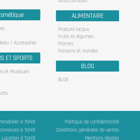
ASSOCIATIONS
smétique
ALIMENTAIRE
orp
Produits locaux
Fruits et légumes
deau / Accessoires
Plantes
Poissons et viandes
RS ET SPORTS
BLOG
res et Musiques
BLOG
uets
mmobilier à Tahiti
Politique de confidentialité
 annonces à Tahiti
Conditions générales de ventes
Location à Tahiti
Mentions légales