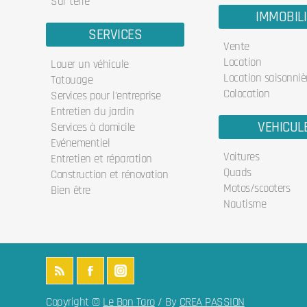
Sur terre
IMMOBIL
SERVICES
Vente
Location
Louer un véhicule
Location saisonniè
Tatouage
Colocation
Services pour l'entreprise
Entretien du jardin
VEHICUL
Services à domicile
Evénementiel
Voitures
Entretien et réparation
Quads
Construction et rénovation
Motos/scooters
Bien être
Nautisme
Copyright ©
Le Bon Taro
/ By
CREA PASSION