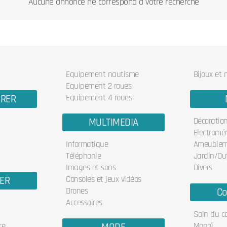
Aucune annonce ne correspond à votre recherche
Equipement nautisme
Bijoux et
Equipement 2 roues
URER
Equipement 4 roues
MULTIMEDIA
Décoratio
Electromé
Informatique
Ameublem
Téléphonie
Jardin/Out
Images et sons
Divers
IER
Consoles et jeux vidéos
Drones
Co
Accessoires
Soin du c
re
Monoï