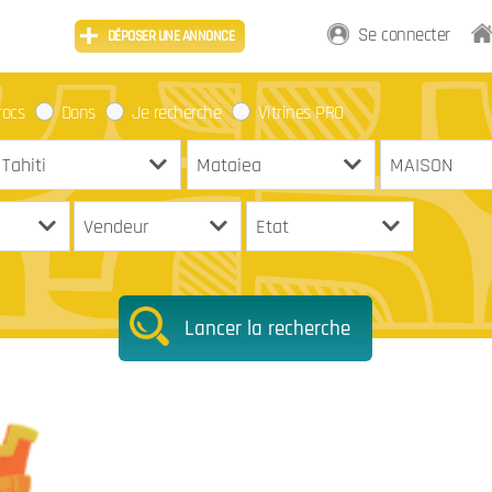
Se connecter
DÉPOSER UNE ANNONCE
rocs
Dons
Je recherche
Vitrines PRO
Lancer la recherche