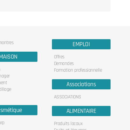
 montres
EMPLOI
MAISON
Offres
Demandes
n
Formation professionnelle
nager
ent
Associations
illage
ASSOCIATIONS
smétique
ALIMENTAIRE
orp
Produits locaux