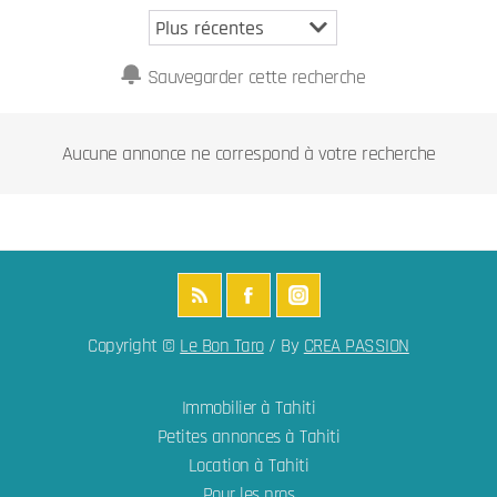
Sauvegarder cette recherche
Aucune annonce ne correspond à votre recherche
Copyright ©
Le Bon Taro
/ By
CREA PASSION
Immobilier à Tahiti
Petites annonces à Tahiti
Location à Tahiti
Pour les pros