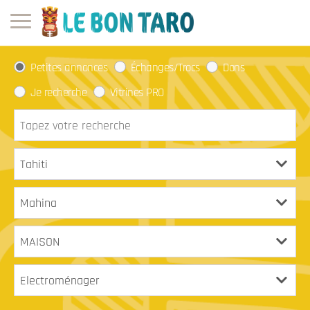
Petites annonces
Échanges/Trocs
Dons
Je recherche
Vitrines PRO