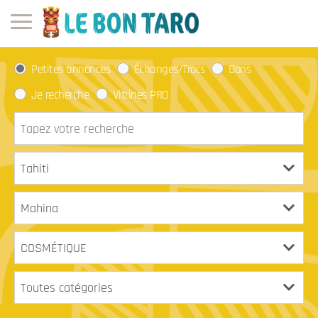
Petites annonces
Échanges/Trocs
Dons
Je recherche
Vitrines PRO