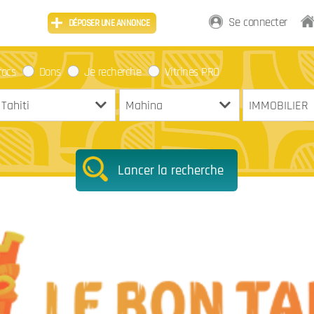
Se connecter
DÉPOSER UNE ANNONCE
rocs
Dons
Je recherche
Vitrines PRO
Lancer la recherche