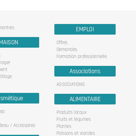
 montres
EMPLOI
MAISON
Offres
Demandes
n
Formation professionnelle
nager
ent
Associations
illage
ASSOCIATIONS
smétique
ALIMENTAIRE
orp
Produits locaux
Fruits et légumes
deau / Accessoires
Plantes
Poissons et viandes