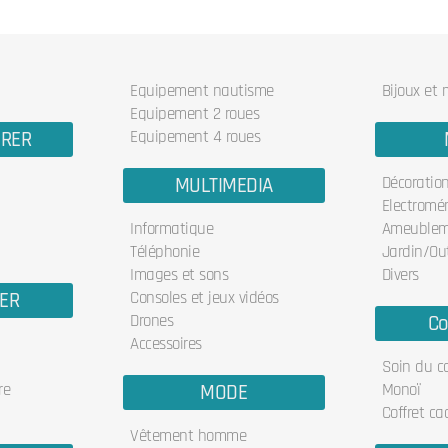
Equipement nautisme
Bijoux et
Equipement 2 roues
URER
Equipement 4 roues
MULTIMEDIA
Décoratio
Electromé
Informatique
Ameublem
Téléphonie
Jardin/Out
Images et sons
Divers
IER
Consoles et jeux vidéos
Drones
Co
Accessoires
Soin du c
re
MODE
Monoï
Coffret ca
Vêtement homme