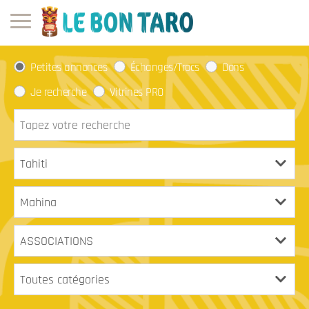
Petites annonces
Échanges/Trocs
Dons
Je recherche
Vitrines PRO