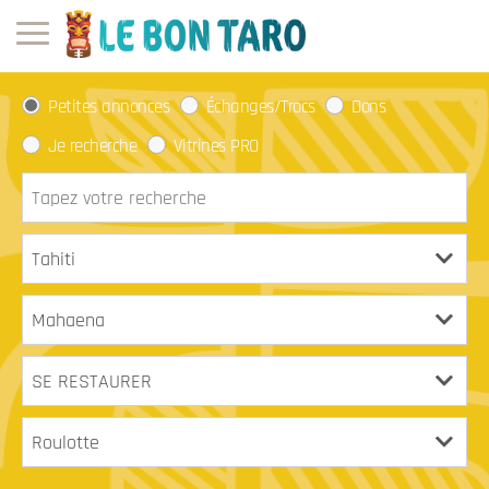
Petites annonces
Échanges/Trocs
Dons
Je recherche
Vitrines PRO