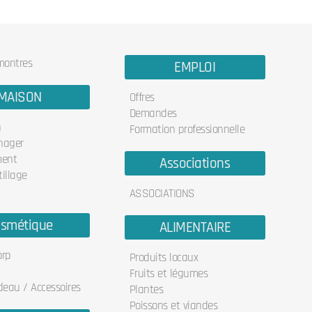
 montres
EMPLOI
MAISON
Offres
Demandes
n
Formation professionnelle
nager
ent
Associations
illage
ASSOCIATIONS
smétique
ALIMENTAIRE
orp
Produits locaux
Fruits et légumes
deau / Accessoires
Plantes
Poissons et viandes