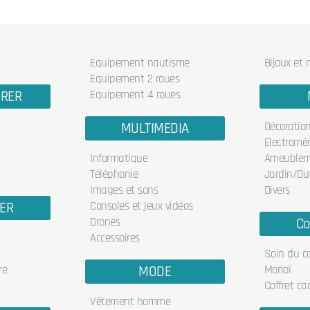
Equipement nautisme
Bijoux et
Equipement 2 roues
URER
Equipement 4 roues
MULTIMEDIA
Décoratio
Electromé
Informatique
Ameublem
Téléphonie
Jardin/Out
Images et sons
Divers
IER
Consoles et jeux vidéos
Drones
Co
Accessoires
Soin du c
re
MODE
Monoï
Coffret ca
Vêtement homme