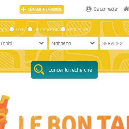
Se connecter
DÉPOSER UNE ANNONCE
rocs
Dons
Je recherche
Vitrines PRO
Lancer la recherche