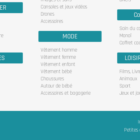
IER
Consoles et jeux vidéos
Drones
Co
Accessoires
Soin du c
re
MODE
Monoï
Coffret ca
Vêtement homme
ES
Vêtement femme
LOISI
Vêtement enfant
Vêtement bébé
Films, Liv
Chaussures
Animaux
Autour de bébé
Sport
Accessoires et bagagerie
Jeux et jo
I
Petites