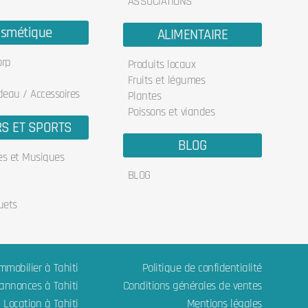
ASSOCIATIONS
smétique
ALIMENTAIRE
orp
Produits locaux
Fruits et légumes
deau / Accessoires
Plantes
Poissons et viandes
RS ET SPORTS
BLOG
res et Musiques
BLOG
uets
mmobilier à Tahiti
Politique de confidentialité
 annonces à Tahiti
Conditions générales de ventes
Location à Tahiti
Mentions légales