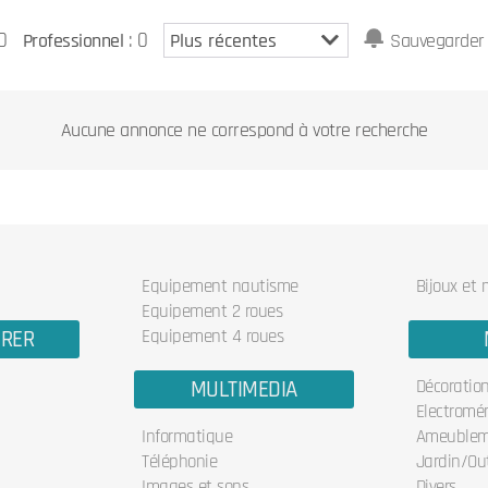
0
: 0
Professionnel
Sauvegarder 
Aucune annonce ne correspond à votre recherche
Equipement nautisme
Bijoux et
Equipement 2 roues
URER
Equipement 4 roues
MULTIMEDIA
Décoratio
Electromé
Informatique
Ameublem
Téléphonie
Jardin/Out
Images et sons
Divers