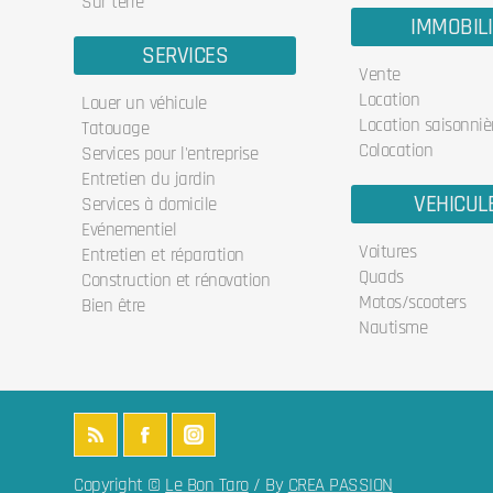
Sur terre
IMMOBIL
SERVICES
Vente
Location
Louer un véhicule
Location saisonniè
Tatouage
Colocation
Services pour l'entreprise
Entretien du jardin
VEHICUL
Services à domicile
Evénementiel
Voitures
Entretien et réparation
Quads
Construction et rénovation
Motos/scooters
Bien être
Nautisme
Copyright ©
Le Bon Taro
/ By
CREA PASSION