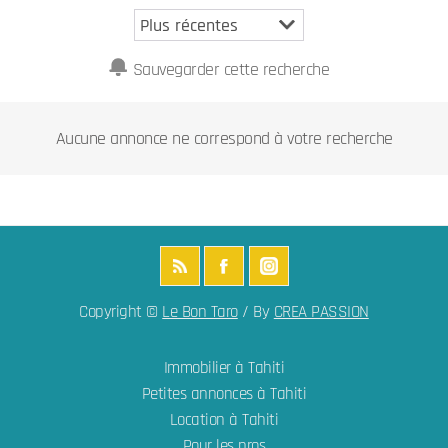
Sauvegarder cette recherche
Aucune annonce ne correspond à votre recherche
Copyright ©
Le Bon Taro
/ By
CREA PASSION
Immobilier à Tahiti
Petites annonces à Tahiti
Location à Tahiti
Pour les pros