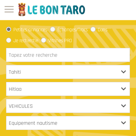
Petites annonces
Échanges/Trocs
Dons
Je recherche
Vitrines PRO