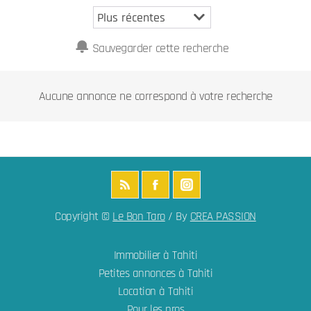
Sauvegarder cette recherche
Aucune annonce ne correspond à votre recherche
Copyright ©
Le Bon Taro
/ By
CREA PASSION
Immobilier à Tahiti
Petites annonces à Tahiti
Location à Tahiti
Pour les pros