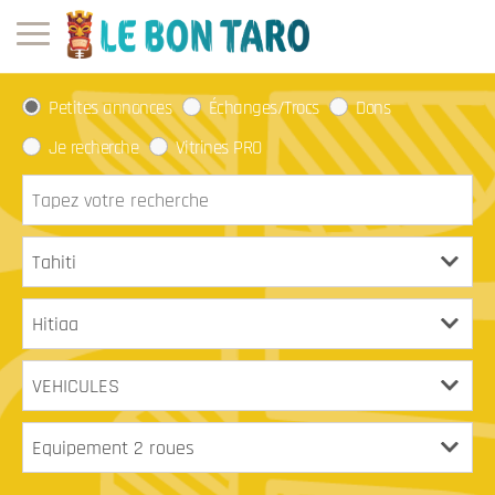
Petites annonces
Échanges/Trocs
Dons
Je recherche
Vitrines PRO