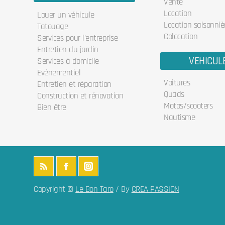
Vente
Location
Louer un véhicule
Location saisonniè
Tatouage
Colocation
Services pour l'entreprise
Entretien du jardin
VEHICUL
Services à domicile
Evénementiel
Voitures
Entretien et réparation
Quads
Construction et rénovation
Motos/scooters
Bien être
Nautisme
Copyright ©
Le Bon Taro
/ By
CREA PASSION