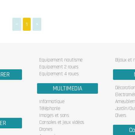
<
1
>
Equipement nautisme
Bijoux et
Equipement 2 roues
URER
Equipement 4 roues
MULTIMEDIA
Décoratio
Electromé
Informatique
Ameublem
Téléphonie
Jardin/Out
Images et sons
Divers
IER
Consoles et jeux vidéos
Drones
Co