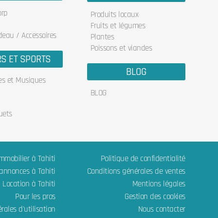
orp
Produits locaux
Fruits et légumes
deau / Accessoires
Plantes
Poissons et viandes
RS ET SPORTS
BLOG
res et Musiques
BLOG
uets
mmobilier à Tahiti
Politique de confidentialité
 annonces à Tahiti
Conditions générales de ventes
Location à Tahiti
Mentions légales
Pour les pros
Gestion des cookies
rales d'utilisation
Nous contacter