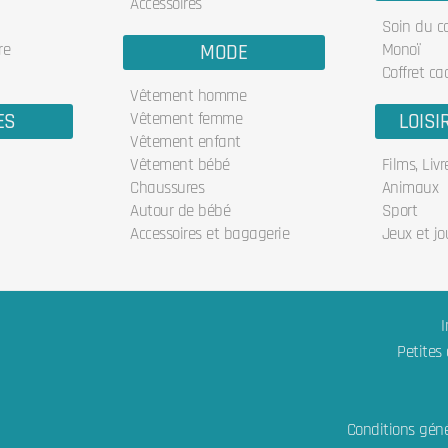
Accessoires
Soin du c
re
MODE
Monoï
Coffret ca
Vêtement homme
ES
Vêtement femme
LOISI
Vêtement enfant
Vêtement bébé
Films, Liv
Chaussures
Animaux
Autour de bébé
Sport
Accessoires et bagagerie
Jeux et jo
I
Petites
Conditions géné