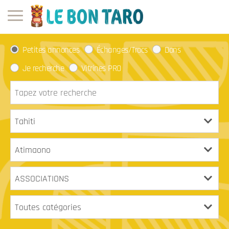
Petites annonces
Échanges/Trocs
Dons
Je recherche
Vitrines PRO