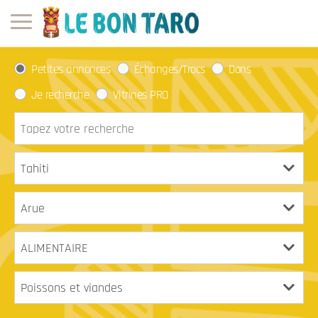
Petites annonces
Échanges/Trocs
Dons
Je recherche
Vitrines PRO