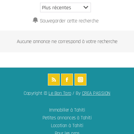
Sauvegarder cette recherche
Aucune annonce ne correspond à votre recherche
Copyright ©
Le Bon Taro
/ By
CREA PASSION
Immobilier à Tahiti
Petites annonces à Tahiti
Location à Tahiti
Pour les pros