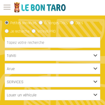
Petites annonces
Échanges/Trocs
Dons
Je recherche
Vitrines PRO