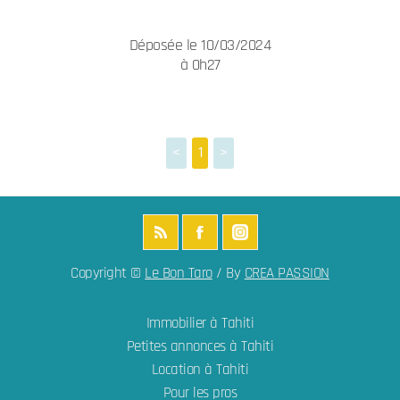
Déposée le 10/03/2024
à 0h27
<
1
>
Copyright ©
Le Bon Taro
/ By
CREA PASSION
Immobilier à Tahiti
Petites annonces à Tahiti
Location à Tahiti
Pour les pros