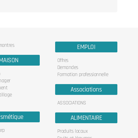
 montres
EMPLOI
MAISON
Offres
Demandes
n
Formation professionnelle
nager
ent
Associations
illage
ASSOCIATIONS
smétique
ALIMENTAIRE
orp
Produits locaux