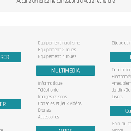
Aucune annonce ne correspond à votre recherche
Equipement nautisme
Bijoux et
Equipement 2 roues
URER
Equipement 4 roues
MULTIMEDIA
Décoratio
Electromé
Informatique
Ameublem
Téléphonie
Jardin/Out
Images et sons
Divers
IER
Consoles et jeux vidéos
Drones
Co
Accessoires
Soin du c
re
Monoï