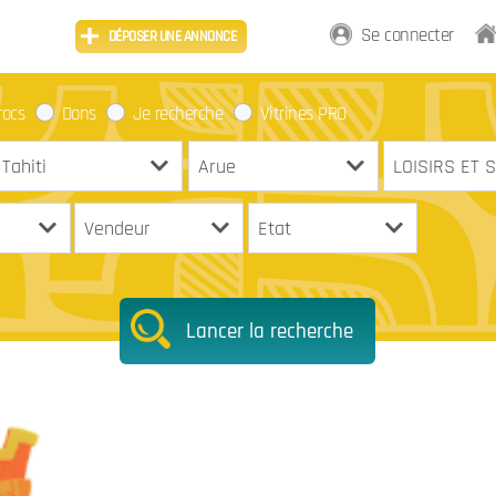
Se connecter
DÉPOSER UNE ANNONCE
rocs
Dons
Je recherche
Vitrines PRO
Lancer la recherche