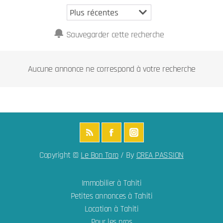
Sauvegarder cette recherche
Aucune annonce ne correspond à votre recherche
Copyright ©
Le Bon Taro
/ By
CREA PASSION
Immobilier à Tahiti
Petites annonces à Tahiti
Location à Tahiti
Pour les pros