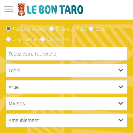
Petites annonces
Échanges/Trocs
Dons
Je recherche
Vitrines PRO