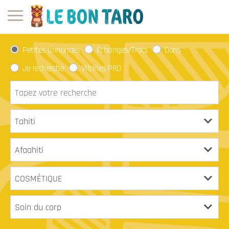
Petites annonces
Échanges/Trocs
Dons
Je recherche
Vitrines PRO