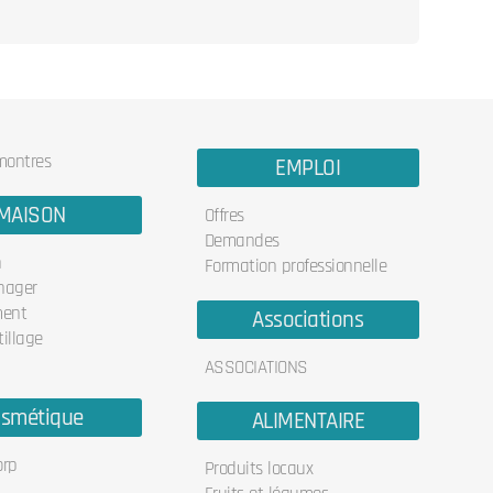
 montres
EMPLOI
MAISON
Offres
Demandes
n
Formation professionnelle
nager
ent
Associations
illage
ASSOCIATIONS
smétique
ALIMENTAIRE
orp
Produits locaux