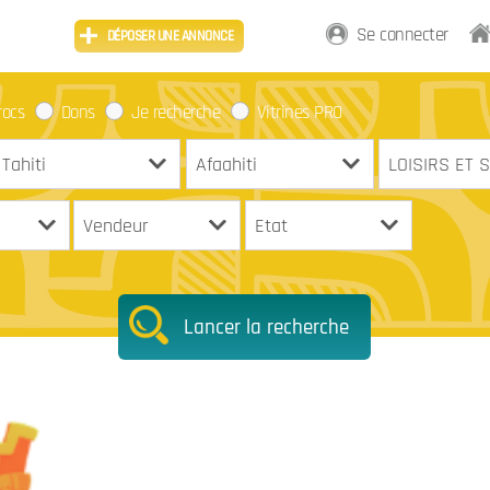
Se connecter
DÉPOSER UNE ANNONCE
rocs
Dons
Je recherche
Vitrines PRO
Lancer la recherche