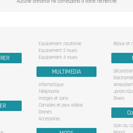
Aucune annonce ne correspond à votre recherche
Equipement nautisme
Bijoux et
Equipement 2 roues
URER
Equipement 4 roues
MULTIMEDIA
Décoratio
Electromé
Informatique
Ameublem
Téléphonie
Jardin/Out
Images et sons
Divers
IER
Consoles et jeux vidéos
Drones
Co
Accessoires
Soin du c
re
Monoï