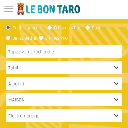
Petites annonces
Échanges/Trocs
Dons
Je recherche
Vitrines PRO