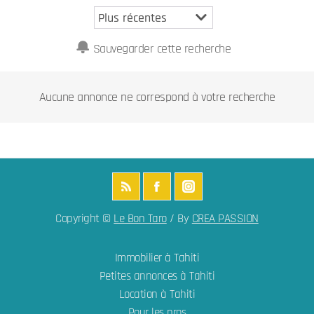
Sauvegarder cette recherche
Aucune annonce ne correspond à votre recherche
Copyright ©
Le Bon Taro
/ By
CREA PASSION
Immobilier à Tahiti
Petites annonces à Tahiti
Location à Tahiti
Pour les pros