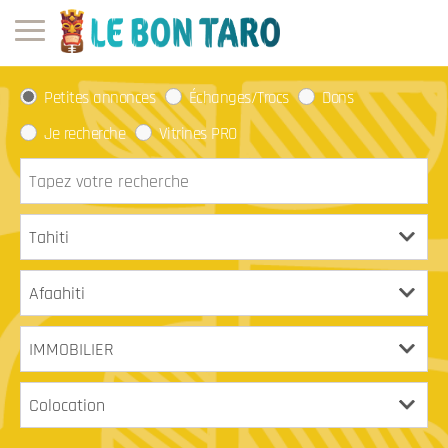
Petites annonces
Échanges/Trocs
Dons
Je recherche
Vitrines PRO