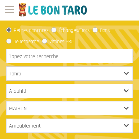
Petites annonces
Échanges/Trocs
Dons
Je recherche
Vitrines PRO