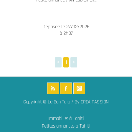
Petite annonce / Ameublemen...
Déposée le 27/02/2026
à 2h37
<
1
>
Copyright ©
Le Bon Taro
/ By
CREA PASSION
Immobilier à Tahiti
Petites annonces à Tahiti