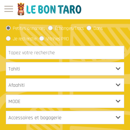
Petites annonces
Échanges/Trocs
Dons
Je recherche
Vitrines PRO