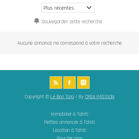
Sauvegarder cette recherche
Aucune annonce ne correspond à votre recherche
Copyright ©
Le Bon Taro
/ By
CREA PASSION
Immobilier à Tahiti
Petites annonces à Tahiti
Location à Tahiti
Pour les pros