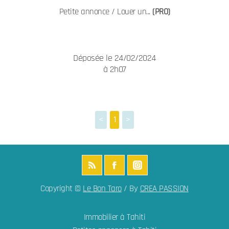
Petite annonce / Louer un...
(PRO)
Déposée le 24/02/2024
à 2h07
<
1
>
Copyright ©
Le Bon Taro
/ By
CREA PASSION
Immobilier à Tahiti