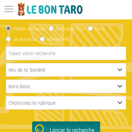
Petites annonces
Échanges/Trocs
Dons
Je recherche
Vitrines PRO
Lancer la recherche