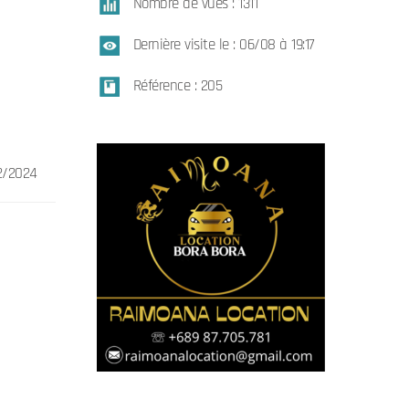
Nombre de vues : 1311
Dernière visite le : 06/08 à 19:17
Référence : 205
02/2024