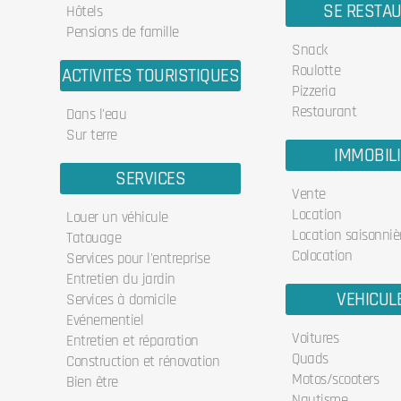
SE RESTA
Hôtels
Pensions de famille
Snack
Roulotte
ACTIVITES TOURISTIQUES
Pizzeria
Restaurant
Dans l'eau
Sur terre
IMMOBIL
SERVICES
Vente
Location
Louer un véhicule
Location saisonniè
Tatouage
Colocation
Services pour l'entreprise
Entretien du jardin
VEHICUL
Services à domicile
Evénementiel
Voitures
Entretien et réparation
Quads
Construction et rénovation
Motos/scooters
Bien être
Nautisme