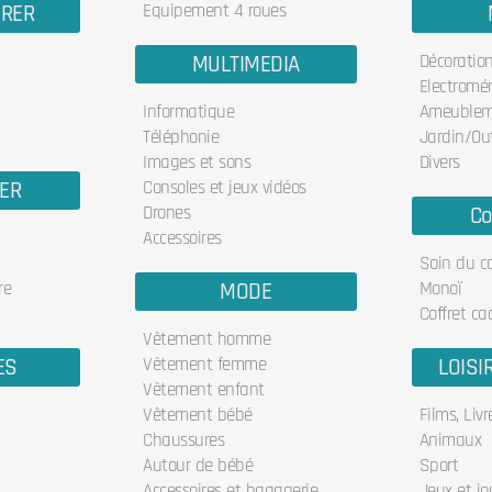
URER
Equipement 4 roues
MULTIMEDIA
Décoratio
Electromé
Informatique
Ameublem
Téléphonie
Jardin/Out
Images et sons
Divers
IER
Consoles et jeux vidéos
Drones
Co
Accessoires
Soin du c
re
MODE
Monoï
Coffret ca
Vêtement homme
ES
Vêtement femme
LOISI
Vêtement enfant
Vêtement bébé
Films, Liv
Chaussures
Animaux
Autour de bébé
Sport
Accessoires et bagagerie
Jeux et jo