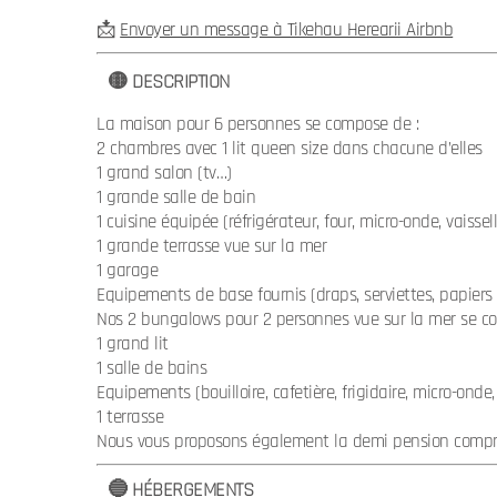
📩
Envoyer un message à Tikehau Herearii Airbnb
🟡 DESCRIPTION
La maison pour 6 personnes se compose de :
2 chambres avec 1 lit queen size dans chacune d’elles
1 grand salon (tv…)
1 grande salle de bain
1 cuisine équipée (réfrigérateur, four, micro-onde, vaissel
1 grande terrasse vue sur la mer
1 garage
Equipements de base fournis (draps, serviettes, papiers 
Nos 2 bungalows pour 2 personnes vue sur la mer se c
1 grand lit
1 salle de bains
Equipements (bouilloire, cafetière, frigidaire, micro-onde,
1 terrasse
Nous vous proposons également la demi pension compren
🔵 HÉBERGEMENTS