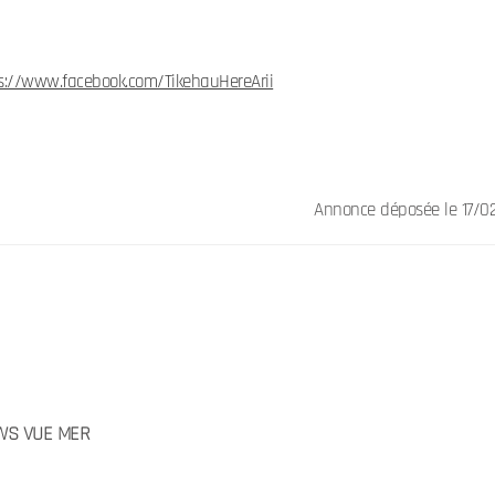
s://www.facebook.com/TikehauHereArii
Annonce déposée
le 17/
WS VUE MER