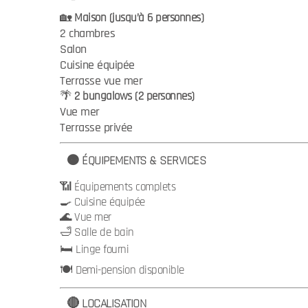
🏡
Maison (jusqu’à 6 personnes)
2 chambres
Salon
Cuisine équipée
Terrasse vue mer
🌴
2 bungalows (2 personnes)
Vue mer
Terrasse privée
🟠 ÉQUIPEMENTS & SERVICES
📶 Équipements complets
🍳 Cuisine équipée
🌊 Vue mer
🛁 Salle de bain
🛏️ Linge fourni
🍽️ Demi-pension disponible
🔴 LOCALISATION