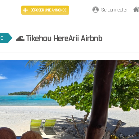
Se connecter
DÉPOSER UNE ANNONCE
🌊 Tikehau HereArii Airbnb
le