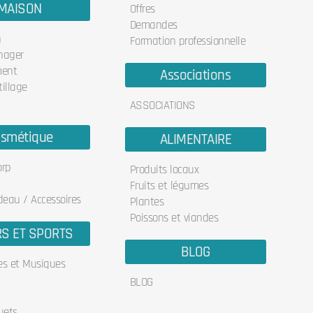
MAISON
Offres
Demandes
n
Formation professionnelle
nager
ent
Associations
illage
ASSOCIATIONS
smétique
ALIMENTAIRE
orp
Produits locaux
Fruits et légumes
deau / Accessoires
Plantes
Poissons et viandes
RS ET SPORTS
BLOG
res et Musiques
BLOG
uets