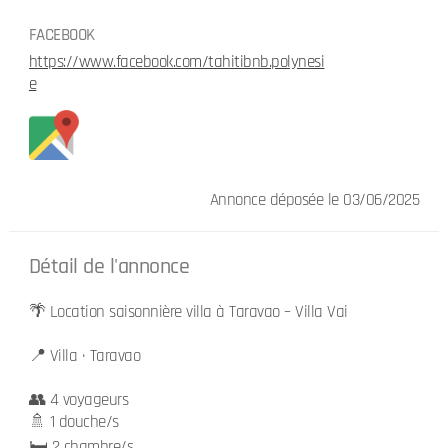
FACEBOOK
https://www.facebook.com/tahitibnb.polynesi
e
Annonce déposée
le 03/06/2025
Détail de l'annonce
🌴 Location saisonnière villa à Taravao – Villa Vai
📍 Villa · Taravao
👥 4 voyageurs
🚿 1 douche/s
🛏️ 2 chambre/s