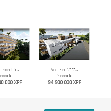
tement à ...
Vente en VEFA...
unaauia
Punaauia
00 000 XPF
94 900 000 XPF