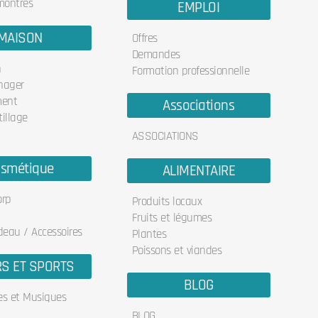
 montres
EMPLOI
MAISON
Offres
Demandes
n
Formation professionnelle
nager
ent
Associations
illage
ASSOCIATIONS
smétique
ALIMENTAIRE
orp
Produits locaux
Fruits et légumes
deau / Accessoires
Plantes
Poissons et viandes
RS ET SPORTS
BLOG
res et Musiques
BLOG