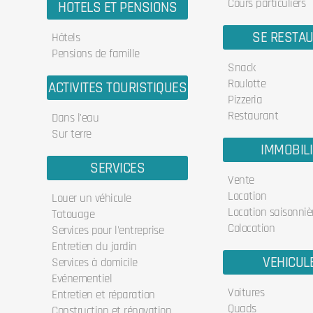
Cours particuliers
HOTELS ET PENSIONS
SE RESTA
Hôtels
Pensions de famille
Snack
Roulotte
ACTIVITES TOURISTIQUES
Pizzeria
Restaurant
Dans l'eau
Sur terre
IMMOBIL
SERVICES
Vente
Location
Louer un véhicule
Location saisonniè
Tatouage
Colocation
Services pour l'entreprise
Entretien du jardin
VEHICUL
Services à domicile
Evénementiel
Voitures
Entretien et réparation
Quads
Construction et rénovation