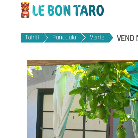
VEND 
Tahiti
Punaauia
Vente