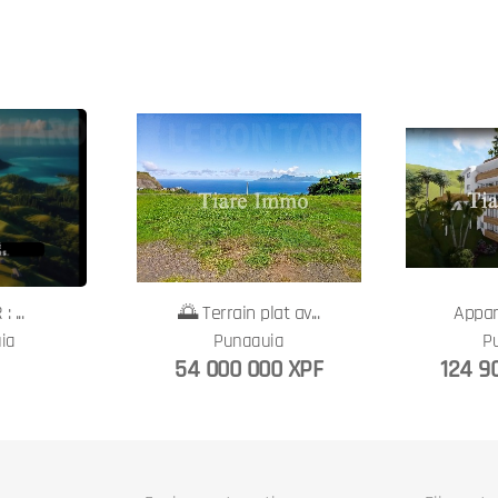
 ...
🌅 Terrain plat av...
Appar
ia
Punaauia
P
54 000 000 XPF
124 9