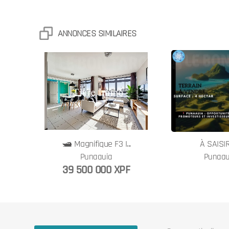
ANNONCES SIMILAIRES
🛥️ Magnifique F3 I...
À SAISIR :
Punaauia
Punaau
39 500 000 XPF