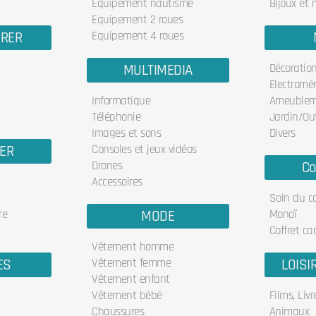
Equipement nautisme
Bijoux et
Equipement 2 roues
URER
Equipement 4 roues
MULTIMEDIA
Décoratio
Electromé
Informatique
Ameublem
Téléphonie
Jardin/Out
Images et sons
Divers
IER
Consoles et jeux vidéos
Drones
Co
Accessoires
Soin du c
re
MODE
Monoï
Coffret ca
Vêtement homme
ES
Vêtement femme
LOISI
Vêtement enfant
Vêtement bébé
Films, Liv
Chaussures
Animaux