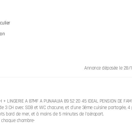
culier
son
Annonce déposée
le 28/
CH + LINGERIE A 87MF A PUNAAUIA 89 52 20 45 IDEAL PENSION DE FAM
de 3 CH avec SDB et WC chacune, et d'une 3ème cuisine partagée, 4 
ts bord de mer, et à moins de 5 minutes de l'aéroport.
ns chaque chambre-