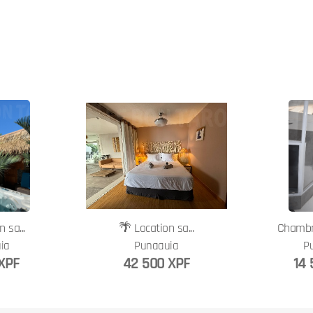
 sa...
🌴 Location sa...
Chambr
ia
Punaauia
P
 XPF
42 500 XPF
14 