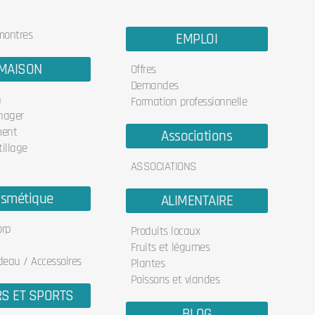
 montres
EMPLOI
MAISON
Offres
Demandes
n
Formation professionnelle
nager
ent
Associations
illage
ASSOCIATIONS
smétique
ALIMENTAIRE
orp
Produits locaux
Fruits et légumes
deau / Accessoires
Plantes
Poissons et viandes
RS ET SPORTS
BLOG