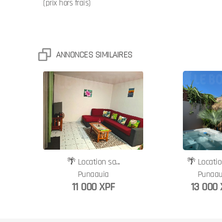
(prix hors frais)
ANNONCES SIMILAIRES
🌴 Location sa...
🌴 Location
Punaauia
Punaau
11 000 XPF
13 000