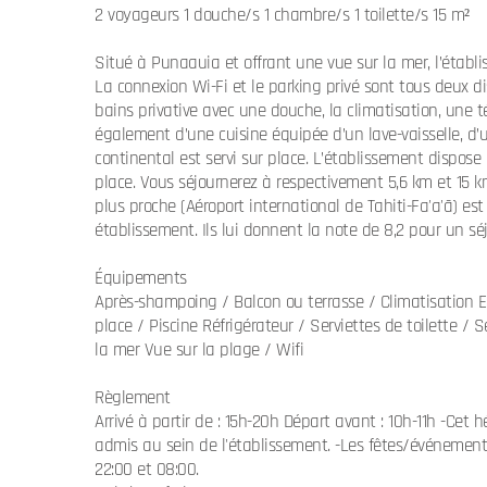
2 voyageurs 1 douche/s 1 chambre/s 1 toilette/s 15 m²
Situé à Punaauia et offrant une vue sur la mer, l’établi
La connexion Wi-Fi et le parking privé sont tous deux
bains privative avec une douche, la climatisation, une t
également d’une cuisine équipée d’un lave-vaisselle, d’u
continental est servi sur place. L’établissement dispose
place. Vous séjournerez à respectivement 5,6 km et 15 km
plus proche (Aéroport international de Tahiti-Fa'a'ā) e
établissement. Ils lui donnent la note de 8,2 pour un sé
Équipements
Après-shampoing / Balcon ou terrasse / Climatisation E
place / Piscine Réfrigérateur / Serviettes de toilette / 
la mer Vue sur la plage / Wifi
Règlement
Arrivé à partir de : 15h-20h Départ avant : 10h-11h -C
admis au sein de l'établissement. -Les fêtes/événements 
22:00 et 08:00.