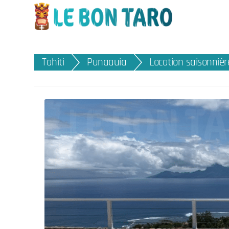
Tahiti
Punaauia
Location saisonnièr