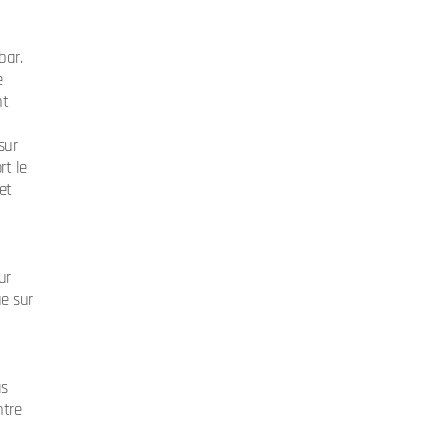
bar.
e
nt
sur
rt le
et
ur
ue sur
as
ntre