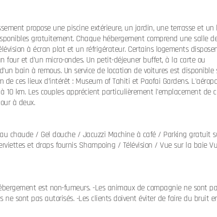
ssement propose une piscine extérieure, un jardin, une terrasse et un 
 disponibles gratuitement. Chaque hébergement comprend une salle d
élévision à écran plat et un réfrigérateur. Certains logements dispose
n four et d’un micro-ondes. Un petit-déjeuner buffet, à la carte ou
 d’un bain à remous. Un service de location de voitures est disponible 
 de ces lieux d’intérêt : Museum of Tahiti et Paofai Gardens. L'aéropo
st à 10 km. Les couples apprécient particulièrement l'emplacement de c
jour à deux.
au chaude / Gel douche / Jacuzzi Machine à café / Parking gratuit s
Serviettes et draps fournis Shampoing / Télévision / Vue sur la baie V
et hébergement est non-fumeurs. -Les animaux de compagnie ne sont p
ne sont pas autorisés. -Les clients doivent éviter de faire du bruit e