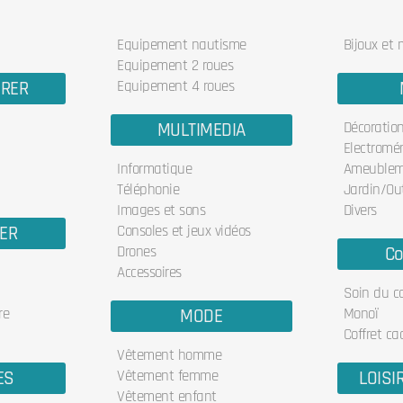
Equipement nautisme
Bijoux et
Equipement 2 roues
URER
Equipement 4 roues
MULTIMEDIA
Décoratio
Electromé
Informatique
Ameublem
Téléphonie
Jardin/Out
Images et sons
Divers
IER
Consoles et jeux vidéos
Drones
Co
Accessoires
Soin du c
re
MODE
Monoï
Coffret ca
Vêtement homme
ES
Vêtement femme
LOISI
Vêtement enfant