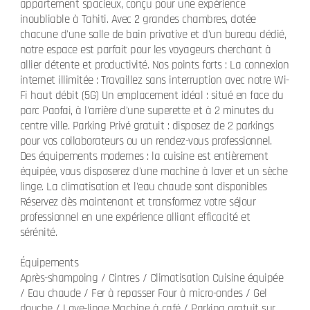
appartement spacieux, conçu pour une expérience
inoubliable à Tahiti. Avec 2 grandes chambres, dotée
chacune d'une salle de bain privative et d'un bureau dédié,
notre espace est parfait pour les voyageurs cherchant à
allier détente et productivité. Nos points forts : La connexion
internet illimitée : Travaillez sans interruption avec notre Wi-
Fi haut débit (5G) Un emplacement idéal : situé en face du
parc Paofai, à l'arrière d'une superette et à 2 minutes du
centre ville. Parking Privé gratuit : disposez de 2 parkings
pour vos collaborateurs ou un rendez-vous professionnel.
Des équipements modernes : la cuisine est entièrement
équipée, vous disposerez d'une machine à laver et un sèche
linge. La climatisation et l'eau chaude sont disponibles
Réservez dès maintenant et transformez votre séjour
professionnel en une expérience alliant efficacité et
sérénité.
Équipements
Après-shampoing / Cintres / Climatisation Cuisine équipée
/ Eau chaude / Fer à repasser Four à micro-ondes / Gel
douche / Lave-linge Machine à café / Parking gratuit sur