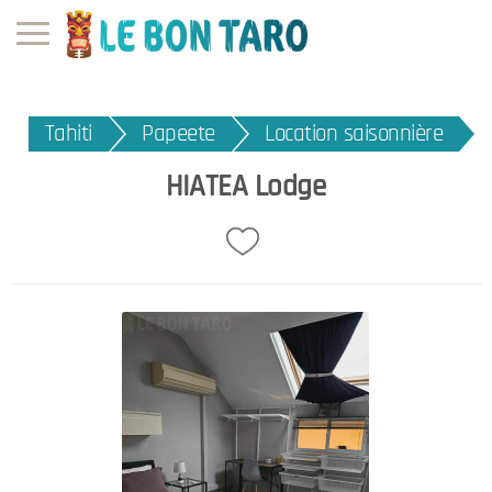
Tahiti
Papeete
Location saisonnière
HIATEA Lodge