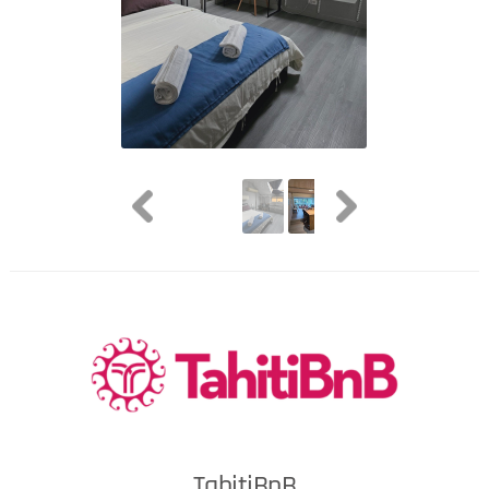
TahitiBnB