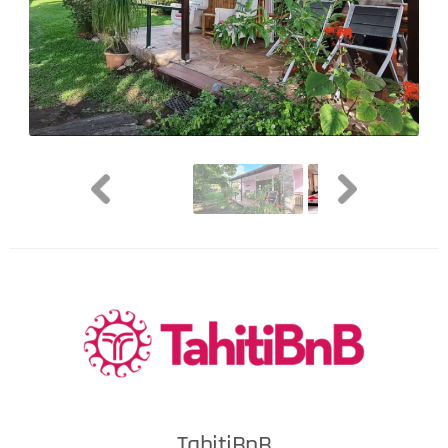
TahitiBnB