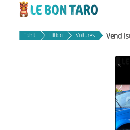
Vend Is
Tahiti
Hitiaa
Voitures