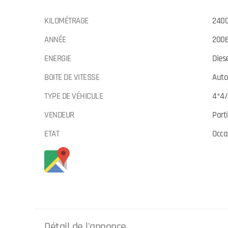
KILOMÉTRAGE
240
ANNÉE
200
ENERGIE
Dies
BOITE DE VITESSE
Aut
TYPE DE VÉHICULE
4*4/
VENDEUR
Parti
ETAT
Occa
Détail de l'annonce