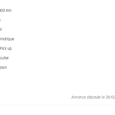
000 Km
6
el
omatique
Pick up
culier
sion
Annonce déposée
le 28/0