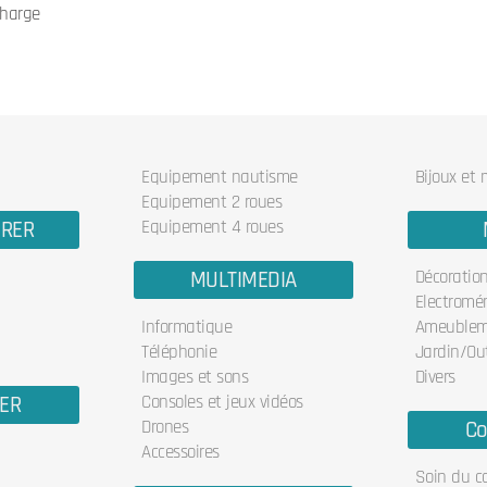
 charge
Equipement nautisme
Bijoux et
Equipement 2 roues
URER
Equipement 4 roues
MULTIMEDIA
Décoratio
Electromé
Informatique
Ameublem
Téléphonie
Jardin/Out
Images et sons
Divers
IER
Consoles et jeux vidéos
Drones
Co
Accessoires
Soin du c