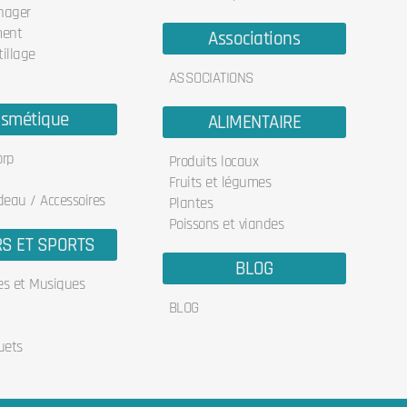
nager
ent
Associations
illage
ASSOCIATIONS
smétique
ALIMENTAIRE
orp
Produits locaux
Fruits et légumes
deau / Accessoires
Plantes
Poissons et viandes
RS ET SPORTS
BLOG
res et Musiques
BLOG
uets