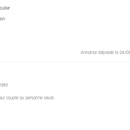
culier
son
Annonce déposée
le 24/0
riété
our couple ou personne seule.