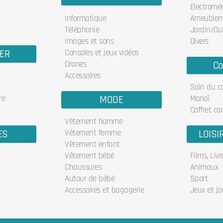
Electromé
Informatique
Ameublem
Téléphonie
Jardin/Out
Images et sons
Divers
IER
Consoles et jeux vidéos
Drones
Co
Accessoires
Soin du c
re
MODE
Monoï
Coffret ca
Vêtement homme
ES
Vêtement femme
LOISI
Vêtement enfant
Vêtement bébé
Films, Liv
Chaussures
Animaux
Autour de bébé
Sport
Accessoires et bagagerie
Jeux et jo