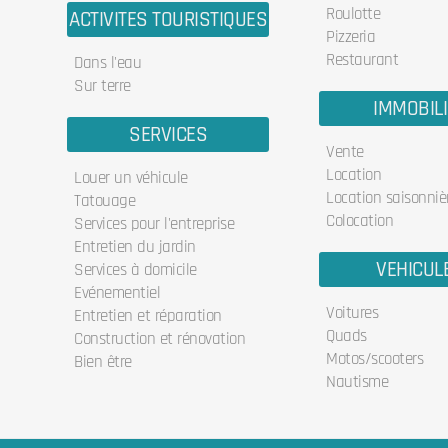
Roulotte
ACTIVITES TOURISTIQUES
Pizzeria
Restaurant
Dans l'eau
Sur terre
IMMOBIL
SERVICES
Vente
Location
Louer un véhicule
Location saisonniè
Tatouage
Colocation
Services pour l'entreprise
Entretien du jardin
VEHICUL
Services à domicile
Evénementiel
Voitures
Entretien et réparation
Quads
Construction et rénovation
Motos/scooters
Bien être
Nautisme