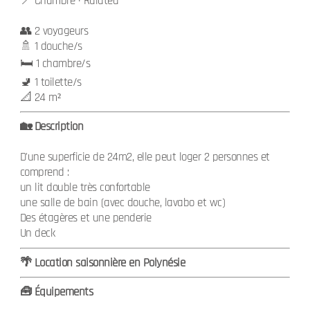
📍 Chambre · Raiatea
👥 2 voyageurs
🚿 1 douche/s
🛏️ 1 chambre/s
🚽 1 toilette/s
📐 24 m²
🏡 Description
D'une superficie de 24m2, elle peut loger 2 personnes et
comprend :
un lit double très confortable
une salle de bain (avec douche, lavabo et wc)
Des étagères et une penderie
Un deck
🌴 Location saisonnière en Polynésie
🧰 Équipements